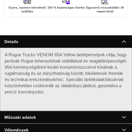
Gyors, nyomon követhető
100 % biztonságos fizetés
Egyszerű visszaküldés 30
szállítás
napon belül
Details
A Rogue Trucks VENOM 85A Yellow betétperselyek célja, hogy
javítsák Rogue teherautóinak stabilitását és reagálóképességét.
85A keménységükkel kiváló kompromisszumot kínálnak a
rugalmasság és az irányíthatóság között, tökéletesek freeride
és technikai ereszkedésekhez. Speciális betétkialakításuknak
köszönhetően csökkentik az oldalirányú játékot, garantálva a
precíz kormányzást.
Műszaki adatok
Vélemények