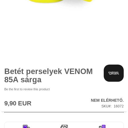
Ugrás
a
képgaléria
elejére
Betét perselyek VENOM
85A sárga
Be the first to review this product
NEM ELÉRHETŐ.
9,90 EUR
SKU
16072