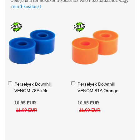
Jelölje ki a termékeket a kosárhoz való hozzáadáshoz vagy
mind kiválaszt
Kosárba
Kosárba
Perselyek Downhill
Perselyek Downhill
VENOM 78A kék
VENOM 81A Orange
10,95 EUR
10,95 EUR
11,90 EUR
11,90 EUR