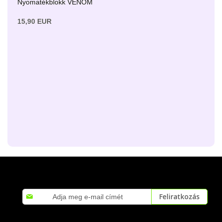
Nyomatékblokk VENOM
15,90 EUR
Iratkozzon
Feliratkozás
fel
hírlevelünkre: