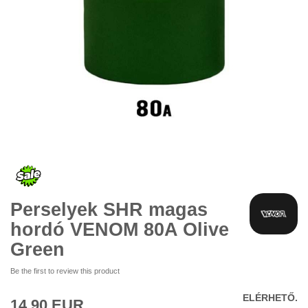
Ugrás
a
képgaléria
elejére
Perselyek SHR magas
hordó VENOM 80A Olive
Green
Be the first to review this product
ELÉRHETŐ.
14,90 EUR