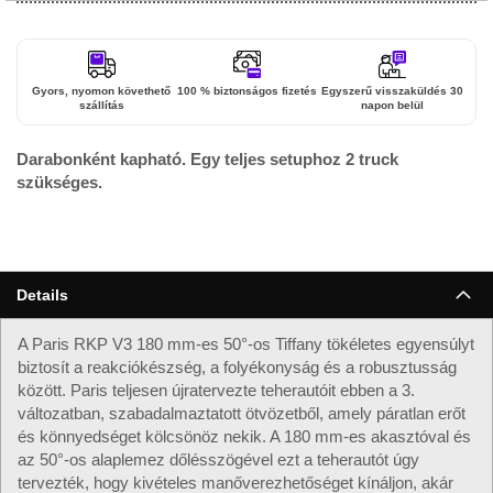
Gyors, nyomon követhető
100 % biztonságos fizetés
Egyszerű visszaküldés 30
szállítás
napon belül
Darabonként kapható. Egy teljes setuphoz 2 truck
szükséges.
Details
A Paris RKP V3 180 mm-es 50°-os Tiffany tökéletes egyensúlyt
biztosít a reakciókészség, a folyékonyság és a robusztusság
között. Paris teljesen újratervezte teherautóit ebben a 3.
változatban, szabadalmaztatott ötvözetből, amely páratlan erőt
és könnyedséget kölcsönöz nekik. A 180 mm-es akasztóval és
az 50°-os alaplemez dőlésszögével ezt a teherautót úgy
tervezték, hogy kivételes manőverezhetőséget kínáljon, akár