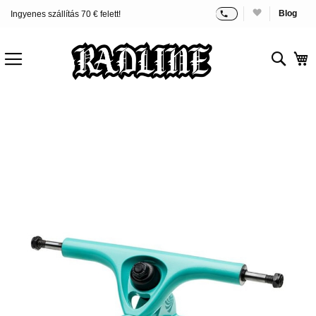
Blog
Ingyenes szállítás 70 € felett!
Ugrás
a
tartalomhoz
Sear
K
Ugrás
a
képgaléria
végére