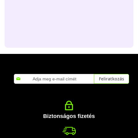
Iratkozzon
Feliratkozás
fel
hírlevelünkre:
Biztonságos fizetés