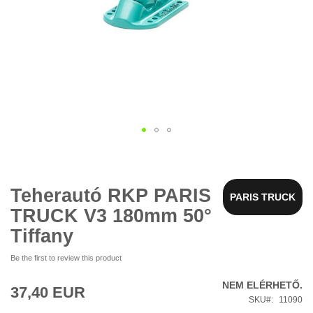
Ugrás
a
képgaléria
elejére
Teherautó RKP PARIS
PARIS TRUCK
TRUCK V3 180mm 50°
Tiffany
Be the first to review this product
NEM ELÉRHETŐ.
37,40 EUR
SKU
11090