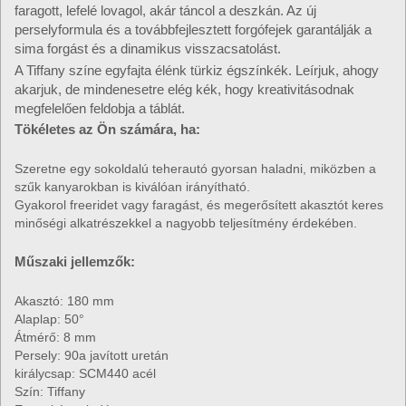
faragott, lefelé lovagol, akár táncol a deszkán. Az új
perselyformula és a továbbfejlesztett forgófejek garantálják a
sima forgást és a dinamikus visszacsatolást.
A Tiffany színe egyfajta élénk türkiz égszínkék. Leírjuk, ahogy
akarjuk, de mindenesetre elég kék, hogy kreativitásodnak
megfelelően feldobja a táblát.
Tökéletes az Ön számára, ha:
Szeretne egy sokoldalú teherautó gyorsan haladni, miközben a
szűk kanyarokban is kiválóan irányítható.
Gyakorol freeridet vagy faragást, és megerősített akasztót keres
minőségi alkatrészekkel a nagyobb teljesítmény érdekében.
Műszaki jellemzők:
Akasztó: 180 mm
Alaplap: 50°
Átmérő: 8 mm
Persely: 90a javított uretán
királycsap: SCM440 acél
Szín: Tiffany