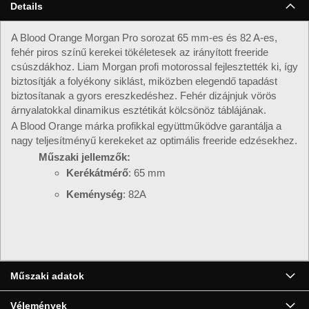
Details
A Blood Orange Morgan Pro sorozat 65 mm-es és 82 A-es,
fehér piros színű kerekei tökéletesek az irányított freeride
csúszdákhoz. Liam Morgan profi motorossal fejlesztették ki, így
biztosítják a folyékony siklást, miközben elegendő tapadást
biztosítanak a gyors ereszkedéshez. Fehér dizájnjuk vörös
árnyalatokkal dinamikus esztétikát kölcsönöz táblájának.
A Blood Orange márka profikkal együttműködve garantálja a
nagy teljesítményű kerekeket az optimális freeride edzésekhez.
Műszaki jellemzők:
Kerékátmérő
: 65 mm
Keménység
: 82A
▶
Műszaki adatok
Vélemények