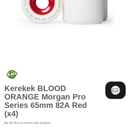
Ugrás
a
képgaléria
elejére
Kerekek BLOOD
ORANGE Morgan Pro
Series 65mm 82A Red
(x4)
Be the first to review this product