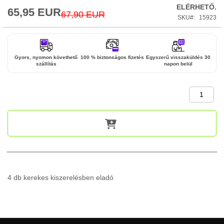
ELÉRHETŐ.
65,95 EUR
Special
67,90 EUR
SKU
15923
Price
Gyors, nyomon követhető
100 % biztonságos fizetés
Egyszerű visszaküldés 30
szállítás
napon belül
4 db kerekes kiszerelésben eladó