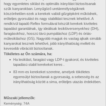
hogy egyenletes siklást és optimális irányítást biztosítsanak
szűk kanyarokban. Lenyűgöző uretánmélységüknek
köszönhetően ezek a kerekek valódi gőzgépként működnek,
erőteljes gyorsulást és nagy stabilitást tesznek lehetővé. A
rendkívül tapadó Reflex formulával készült kerekek kivételes
tapadást garantálnak, így ideálisak lesiklóversenyekhez (DH),
faragásokhoz, hosszú távú pumpáláshoz (LDP) és óriás-
műlesikláshoz (GS). Nagyobb magjuk és vastag ajkaik simább
kanyarokat tesznek lehetővé, jobb irányíthatóság mellett és
kevesebb vibrációt biztosítanak.
Tökéletes az Ön számára, ha:
Ha lesiklást, faragást vagy LDP-t gyakorol, és kivételes
tapadású stabil kerekeket keres .
83 mm-es kerekeket szeretne, amelyek tökéletes
egyensúlyt biztosítanak a gyorsaság, a sebesség és az
irányíthatóság között a sima, erőteljes utazás érdekében.
Műszaki jellemzők:
Keménység: 74A