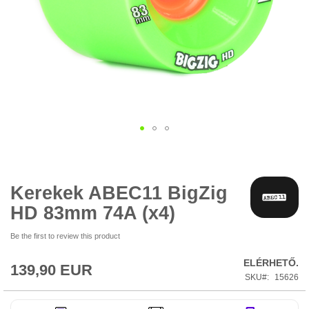
Ugrás
a
képgaléria
elejére
Kerekek ABEC11 BigZig
HD 83mm 74A (x4)
Be the first to review this product
ELÉRHETŐ.
139,90 EUR
SKU
15626