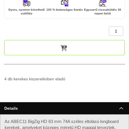
Gyors, nyomon követhető
100 % biztonságos fizetés
Egyszerű visszaküldés 30
szállítás
napon belül
4 db kerekes kiszerelésben eladó
Details
Az ABEC11 BigZig HD 83 mm 74A széles eltolású longboard
kerekek, amelyeket közepes méretű HD maggal terveztek,