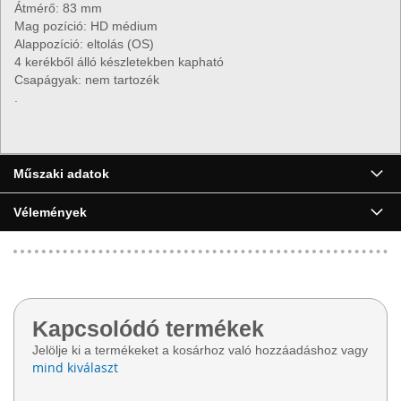
Átmérő: 83 mm
Mag pozíció: HD médium
Alappozíció: eltolás (OS)
4 kerékből álló készletekben kapható
Csapágyak: nem tartozék
.
▶
Műszaki adatok
Vélemények
Kapcsolódó termékek
Jelölje ki a termékeket a kosárhoz való hozzáadáshoz vagy
mind kiválaszt